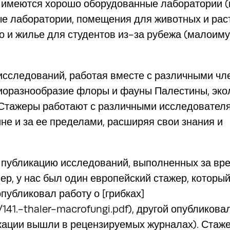
с имеются хорошо оборудованные лаборатории (
 лаборатории, помещения для животных и рас
сто и жилье для студентов из-за рубежа (малои
исследований, работая вместе с различными ч
 биоразнообразие флоры и фауны Палестины, эко
. Стажеры работают с различными исследовател
не и за ее пределами, расширяя свои знания и
 публикацию исследований, выполненных за вр
р, у нас был один европейский стажер, который
публиковал работу о [грибках]
/141.-thaler-macrofungi.pdf), другой опубликова
кации вышли в рецензируемых журналах). Стаж