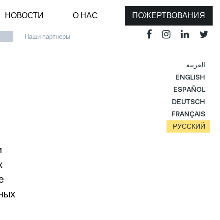
НОВОСТИ
О НАС
ПОЖЕРТВОВАНИЯ
Наши партнеры
العربية
ENGLISH
ESPAÑOL
DEUTSCH
FRANÇAIS
РУССКИЙ
и
к
е
чных