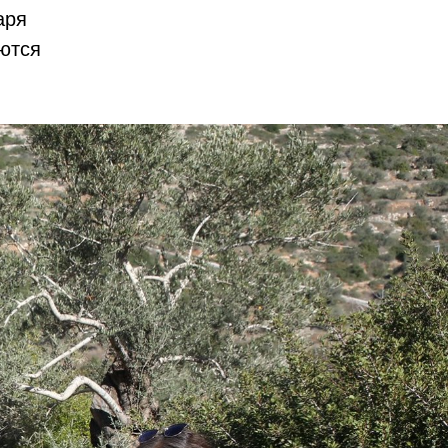
аря
ются