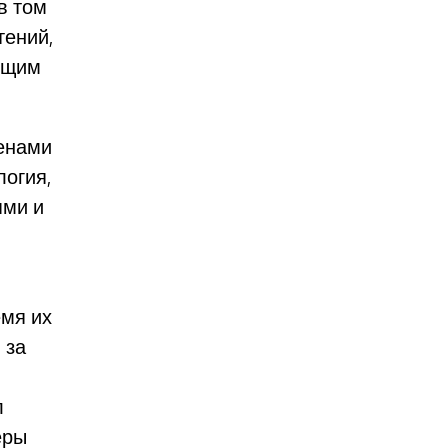
в том
тений,
мущим
ленами
логия,
ями и
емя их
 за
л
еры