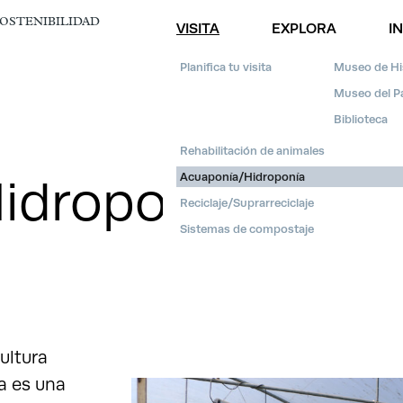
SOSTENIBILIDAD
VISITA
EXPLORA
I
Planifica tu visita
Museo de His
Museo del Pa
Biblioteca
Rehabilitación de animales
Acuaponía/Hidroponía
idroponía
Reciclaje/Suprarreciclaje
Sistemas de compostaje
ultura
ía es una