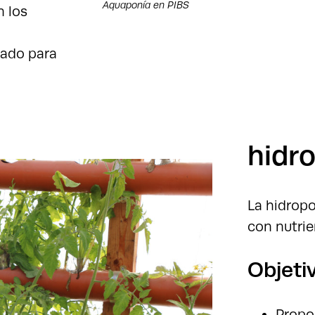
Aquaponía en PIBS
n los
uado para
.
hidr
La hidropo
con nutrie
Objeti
Propo