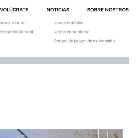
NVOLÚCRATE
NOTICIAS
SOBRE NOSTROS
HAZ UNA DONACIÓN
toria Natural
Jardín botánico
trimonio Cultural
Jardín comunitario
Parque de juegos de exploración
العربية
ENGLISH
ESPAÑOL
DEUTSCH
FRANÇAIS
РУССКИЙ