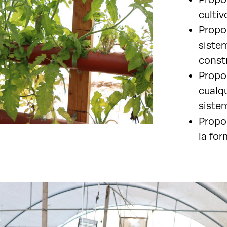
cultiv
Propo
siste
constr
Propo
cualqu
siste
Propo
la fo