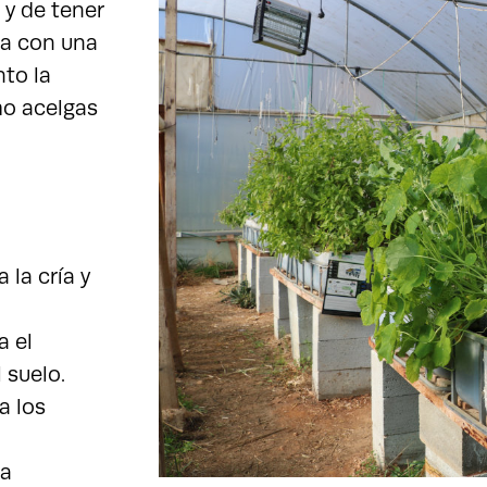
 y de tener
ra con una
nto la
o acelgas
la cría y
a el
 suelo.
a los
ra