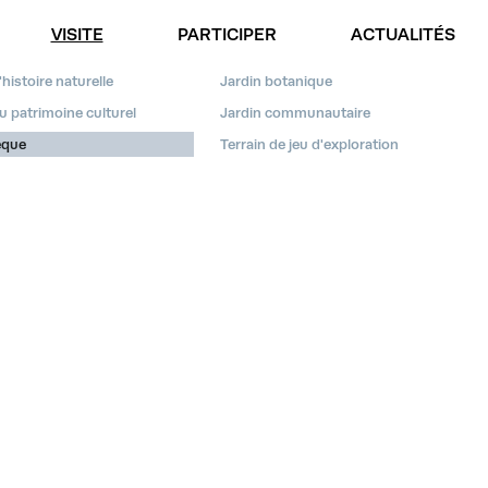
VISITE
PARTICIPER
ACTUALITÉS
FAIRE UN DON
histoire naturelle
Jardin botanique
 patrimoine culturel
Jardin communautaire
èque
Terrain de jeu d'exploration
العربية
ENGLISH
ESPAÑOL
DEUTSCH
FRANÇAIS
РУССКИЙ