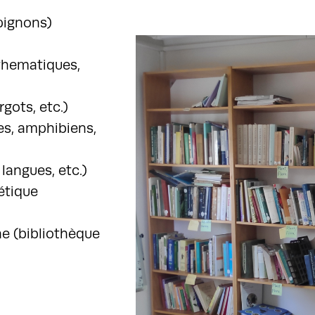
pignons)
thematiques,
gots, etc.)
es, amphibiens,
langues, etc.)
étique
ine (bibliothèque