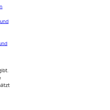
ibt.
e
hätzt