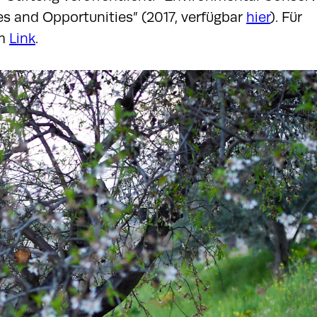
es and Opportunities” (2017, verfügbar
hier
). Für
em
Link
.