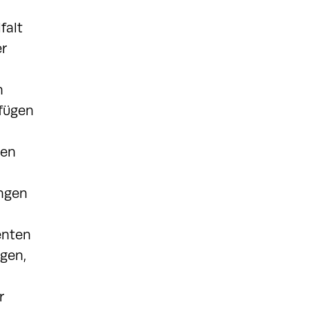
falt
er
n
rfügen
men
ungen
enten
gen,
r