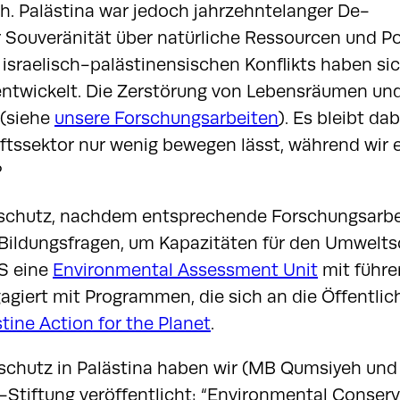
ch. Palästina war jedoch jahrzehntelanger De-
 Souveränität über natürliche Ressourcen und Pol
 israelisch-palästinensischen Konflikts haben si
ntwickelt. Die Zerstörung von Lebensräumen und
(siehe
unsere Forschungsarbeiten
). Es bleibt dab
tssektor nur wenig bewegen lässt, während wir 
?
ltschutz, nachdem entsprechende Forschungsarb
 Bildungsfragen, um Kapazitäten für den Umwelt
BS eine
Environmental Assessment Unit
mit führ
agiert mit Programmen, die sich an die Öffentlic
tine Action for the Planet
.
schutz in Palästina haben wir (MB Qumsiyeh und
-Stiftung veröffentlicht: “Environmental Conser